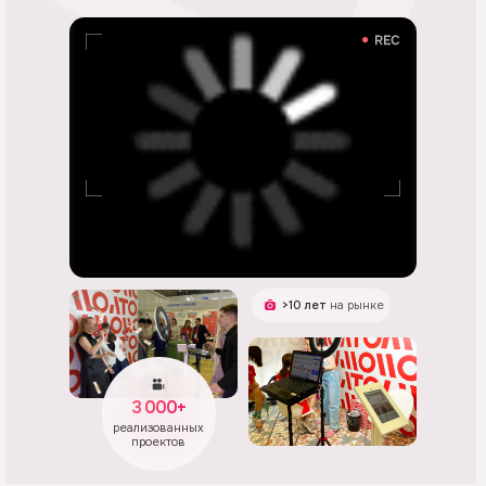
>10 лет
на рынке
3 000+
реализованных
проектов