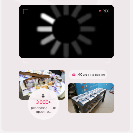
>10 лет
на рынке
3 000+
реализованных
проектов