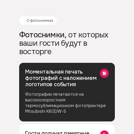
О фотоснимках
Фотоснимки,
от которых
ваши гости будут в
восторге
Моментальная печать
фотографий с наложением
логотипов события
Фотографии печатаются на
высокоскоростном
термосублимационном фотопринтере
Mitsubishi K60DW-S
Гости получат памятные